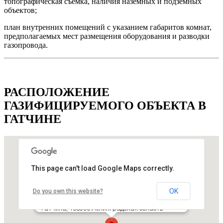
топографическая съемка, наличия наземных и подземных
объектов;
план внутренних помещений с указанием габаритов комнат,
предполагаемых мест размещения оборудования и разводки
газопровода.
РАСПОЛОЖЕНИЕ
ГАЗИФИЦИРУЕМОГО ОБЪЕКТА В
ГАТЧИНЕ
This page can't load Google Maps correctly.
OK
Do you own this website?
РАСПОЛОЖЕНИЕ ГАЗИФИЦИРУЕМОГО
ОБЪЕКТА В ГАТЧИНЕ
Гатчина, 188300 Ленинградская область